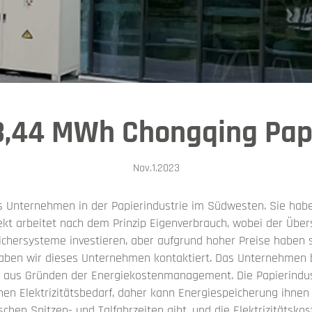
3,44 MWh Chongqing Papi
Nov.1.2023
 Unternehmen in der Papierindustrie im Südwesten. Sie habe
jekt arbeitet nach dem Prinzip Eigenverbrauch, wobei der Übe
eichersysteme investieren, aber aufgrund hoher Preise haben si
aben wir dieses Unternehmen kontaktiert. Das Unternehmen b
n, aus Gründen der Energiekostenmanagement. Die Papierindust
hen Elektrizitätsbedarf, daher kann Energiespeicherung ihnen
chen Spitzen- und Talfahrzeiten gibt, und die Elektrizitätsko