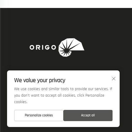
We also post our resources on social media.
We value your privacy
Get the latest ORIGO's progress, insights and
activities on renewable energy solutions.
We use cookies and similar tools to provide our services. If
you don't want to accept all cookies, click Personalize
cookies.
Copyright © 2025 by Origotek Co., Ltd.
Personalize cookies
Accept all