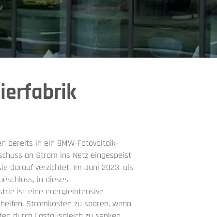
erfabrik
n bereits in ein 8MW-Fotovoltaik-
rschuss an Strom ins Netz eingespeist
e darauf verzichtet. Im Juni 2023, als
eschloss, in dieses
rie ist eine energieintensive
 helfen, Stromkosten zu sparen, wenn
sten durch Lastausgleich zu senken.