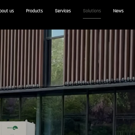
bout us
Products
Services
Solutions
News