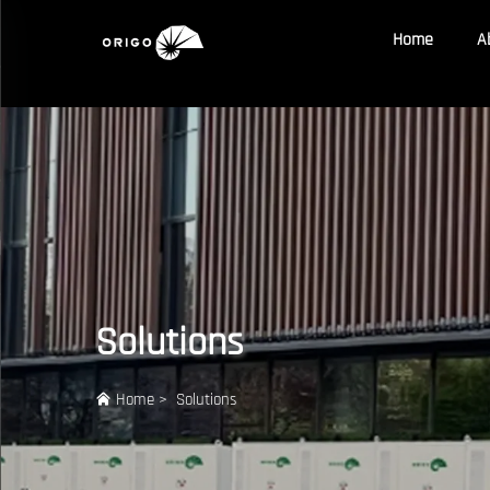
{else} {pboot:if([sort:ico])}
{/pboot:if}
Home
A
Solutions
Home
>
Solutions