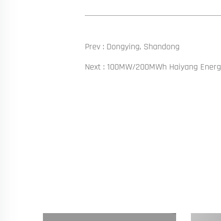
Prev :
Dongying, Shandong
Next :
100MW/200MWh Haiyang Energi